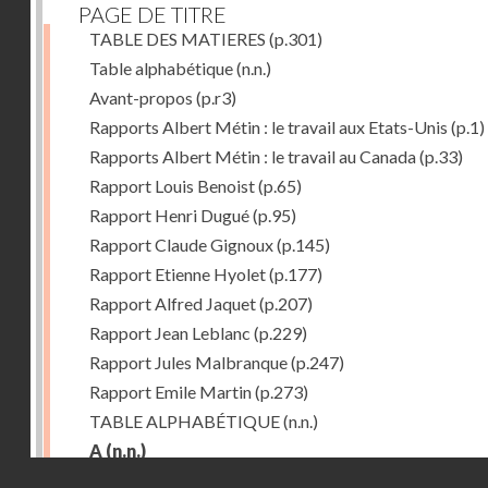
PAGE DE TITRE
TABLE DES MATIERES
(p.301)
Table alphabétique
(n.n.)
Avant-propos
(p.r3)
Rapports Albert Métin : le travail aux Etats-Unis
(p.1)
Rapports Albert Métin : le travail au Canada
(p.33)
Rapport Louis Benoist
(p.65)
Rapport Henri Dugué
(p.95)
Rapport Claude Gignoux
(p.145)
Rapport Etienne Hyolet
(p.177)
Rapport Alfred Jaquet
(p.207)
Rapport Jean Leblanc
(p.229)
Rapport Jules Malbranque
(p.247)
Rapport Emile Martin
(p.273)
TABLE ALPHABÉTIQUE
(n.n.)
A
(n.n.)
Droits réservés - CNAM
Abattoirs de Chicago
(p.r11)