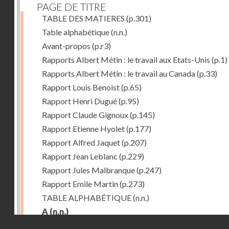
PAGE DE TITRE
TABLE DES MATIERES
(p.301)
Table alphabétique
(n.n.)
Avant-propos
(p.r3)
Rapports Albert Métin : le travail aux Etats-Unis
(p.1)
Rapports Albert Métin : le travail au Canada
(p.33)
Rapport Louis Benoist
(p.65)
Rapport Henri Dugué
(p.95)
Rapport Claude Gignoux
(p.145)
Rapport Etienne Hyolet
(p.177)
Rapport Alfred Jaquet
(p.207)
Rapport Jean Leblanc
(p.229)
Rapport Jules Malbranque
(p.247)
Rapport Emile Martin
(p.273)
TABLE ALPHABÉTIQUE
(n.n.)
A
(n.n.)
Droits réservés - CNAM
Abattoirs de Chicago
(p.r11)