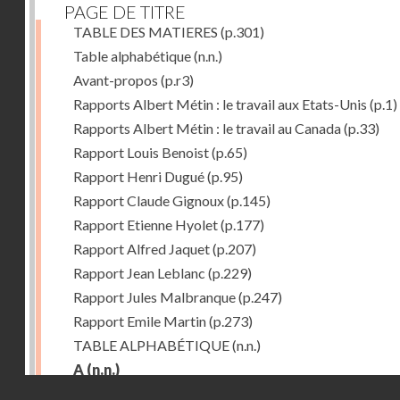
PAGE DE TITRE
TABLE DES MATIERES
(p.301)
Table alphabétique
(n.n.)
Avant-propos
(p.r3)
Rapports Albert Métin : le travail aux Etats-Unis
(p.1)
Rapports Albert Métin : le travail au Canada
(p.33)
Rapport Louis Benoist
(p.65)
Rapport Henri Dugué
(p.95)
Rapport Claude Gignoux
(p.145)
Rapport Etienne Hyolet
(p.177)
Rapport Alfred Jaquet
(p.207)
Rapport Jean Leblanc
(p.229)
Rapport Jules Malbranque
(p.247)
Rapport Emile Martin
(p.273)
TABLE ALPHABÉTIQUE
(n.n.)
A
(n.n.)
Droits réservés - CNAM
Abattoirs de Chicago
(p.r11)