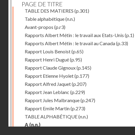
PAGE DE TITRE
TABLE DES MATIERES
(p.301)
Table alphabétique
(n.n.)
Avant-propos
(p.r3)
Rapports Albert Métin : le travail aux Etats-Unis
(p.1)
Rapports Albert Métin : le travail au Canada
(p.33)
Rapport Louis Benoist
(p.65)
Rapport Henri Dugué
(p.95)
Rapport Claude Gignoux
(p.145)
Rapport Etienne Hyolet
(p.177)
Rapport Alfred Jaquet
(p.207)
Rapport Jean Leblanc
(p.229)
Rapport Jules Malbranque
(p.247)
Rapport Emile Martin
(p.273)
TABLE ALPHABÉTIQUE
(n.n.)
A
(n.n.)
Droits réservés - CNAM
Abattoirs de Chicago
(p.r11)