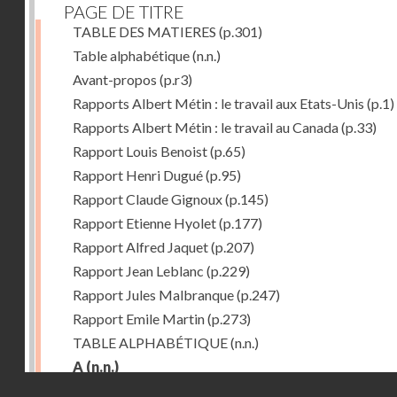
PAGE DE TITRE
TABLE DES MATIERES
(p.301)
Table alphabétique
(n.n.)
Avant-propos
(p.r3)
Rapports Albert Métin : le travail aux Etats-Unis
(p.1)
Rapports Albert Métin : le travail au Canada
(p.33)
Rapport Louis Benoist
(p.65)
Rapport Henri Dugué
(p.95)
Rapport Claude Gignoux
(p.145)
Rapport Etienne Hyolet
(p.177)
Rapport Alfred Jaquet
(p.207)
Rapport Jean Leblanc
(p.229)
Rapport Jules Malbranque
(p.247)
Rapport Emile Martin
(p.273)
TABLE ALPHABÉTIQUE
(n.n.)
A
(n.n.)
Droits réservés - CNAM
Abattoirs de Chicago
(p.r11)