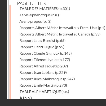
PAGE DE TITRE
TABLE DES MATIERES
(p.301)
Table alphabétique
(n.n.)
Avant-propos
(p.r3)
Rapports Albert Métin : le travail aux Etats-Unis
(p.1)
Rapports Albert Métin : le travail au Canada
(p.33)
Rapport Louis Benoist
(p.65)
Rapport Henri Dugué
(p.95)
Rapport Claude Gignoux
(p.145)
Rapport Etienne Hyolet
(p.177)
Rapport Alfred Jaquet
(p.207)
Rapport Jean Leblanc
(p.229)
Rapport Jules Malbranque
(p.247)
Rapport Emile Martin
(p.273)
TABLE ALPHABÉTIQUE
(n.n.)
A
(n.n.)
Droits réservés - CNAM
Abattoirs de Chicago
(p.r11)