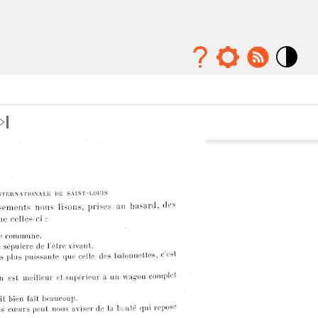
Mode
contraste
élévé