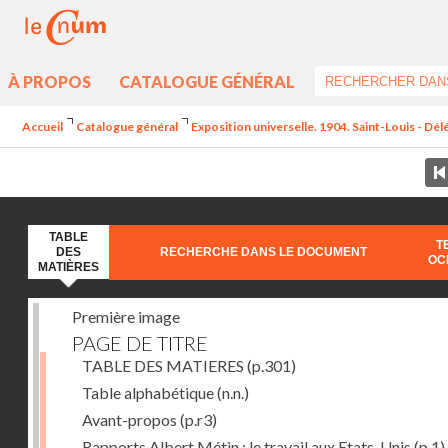
À PROPOS
CATALOGUE GÉNÉRAL
Accueil
Catalogue général
Exposition universelle. 1904. Saint-Louis - Dél
TABLE
T
DES
RECHERCHE DANS LE DOCUMENT
OC
MATIÈRES
Première image
PAGE DE TITRE
TABLE DES MATIERES
(p.301)
Table alphabétique
(n.n.)
Avant-propos
(p.r3)
Rapports Albert Métin : le travail aux Etats-Unis
(p.1)