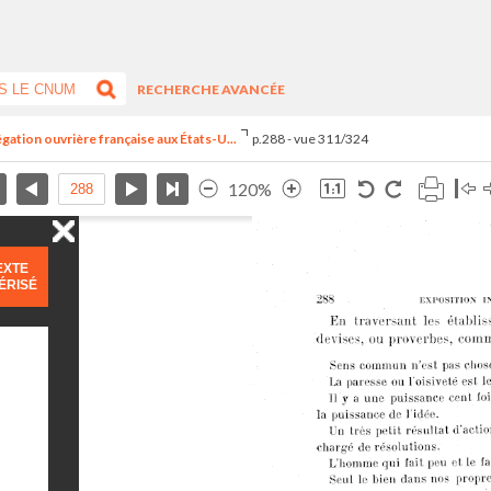
RECHERCHE AVANCÉE
égation ouvrière française aux États-U...
p.288 - vue 311/324
120%
EXTE
ÉRISÉ