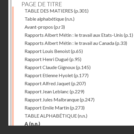
PAGE DE TITRE
TABLE DES MATIERES
(p.301)
Table alphabétique
(n.n.)
Avant-propos
(p.r3)
Rapports Albert Métin : le travail aux Etats-Unis
(p.1)
Rapports Albert Métin : le travail au Canada
(p.33)
Rapport Louis Benoist
(p.65)
Rapport Henri Dugué
(p.95)
Rapport Claude Gignoux
(p.145)
Rapport Etienne Hyolet
(p.177)
Rapport Alfred Jaquet
(p.207)
Rapport Jean Leblanc
(p.229)
Rapport Jules Malbranque
(p.247)
Rapport Emile Martin
(p.273)
TABLE ALPHABÉTIQUE
(n.n.)
A
(n.n.)
Droits réservés - CNAM
Abattoirs de Chicago
(p.r11)