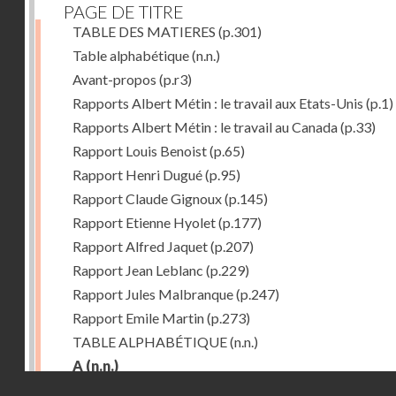
PAGE DE TITRE
TABLE DES MATIERES
(p.301)
Table alphabétique
(n.n.)
Avant-propos
(p.r3)
Rapports Albert Métin : le travail aux Etats-Unis
(p.1)
Rapports Albert Métin : le travail au Canada
(p.33)
Rapport Louis Benoist
(p.65)
Rapport Henri Dugué
(p.95)
Rapport Claude Gignoux
(p.145)
Rapport Etienne Hyolet
(p.177)
Rapport Alfred Jaquet
(p.207)
Rapport Jean Leblanc
(p.229)
Rapport Jules Malbranque
(p.247)
Rapport Emile Martin
(p.273)
TABLE ALPHABÉTIQUE
(n.n.)
A
(n.n.)
Droits réservés - CNAM
Abattoirs de Chicago
(p.r11)