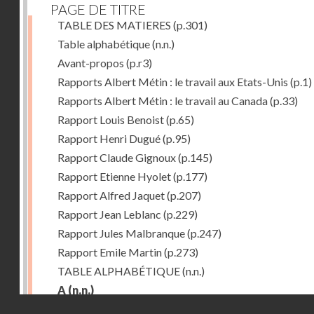
PAGE DE TITRE
TABLE DES MATIERES
(p.301)
Table alphabétique
(n.n.)
Avant-propos
(p.r3)
Rapports Albert Métin : le travail aux Etats-Unis
(p.1)
Rapports Albert Métin : le travail au Canada
(p.33)
Rapport Louis Benoist
(p.65)
Rapport Henri Dugué
(p.95)
Rapport Claude Gignoux
(p.145)
Rapport Etienne Hyolet
(p.177)
Rapport Alfred Jaquet
(p.207)
Rapport Jean Leblanc
(p.229)
Rapport Jules Malbranque
(p.247)
Rapport Emile Martin
(p.273)
TABLE ALPHABÉTIQUE
(n.n.)
A
(n.n.)
Droits réservés - CNAM
Abattoirs de Chicago
(p.r11)