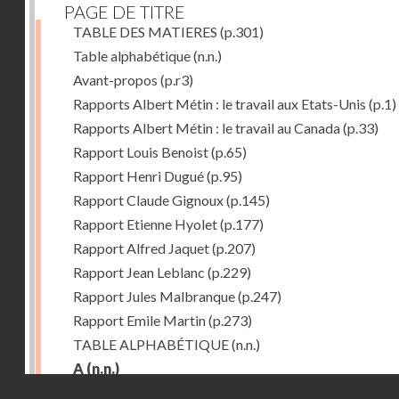
PAGE DE TITRE
TABLE DES MATIERES
(p.301)
Table alphabétique
(n.n.)
Avant-propos
(p.r3)
Rapports Albert Métin : le travail aux Etats-Unis
(p.1)
Rapports Albert Métin : le travail au Canada
(p.33)
Rapport Louis Benoist
(p.65)
Rapport Henri Dugué
(p.95)
Rapport Claude Gignoux
(p.145)
Rapport Etienne Hyolet
(p.177)
Rapport Alfred Jaquet
(p.207)
Rapport Jean Leblanc
(p.229)
Rapport Jules Malbranque
(p.247)
Rapport Emile Martin
(p.273)
TABLE ALPHABÉTIQUE
(n.n.)
A
(n.n.)
Droits réservés - CNAM
Abattoirs de Chicago
(p.r11)