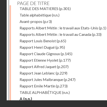
PAGE DE TITRE
TABLE DES MATIERES
(p.301)
Table alphabétique
(n.n.)
Avant-propos
(p.r3)
Rapports Albert Métin : le travail aux Etats-Unis
(p.1)
Rapports Albert Métin : le travail au Canada
(p.33)
Rapport Louis Benoist
(p.65)
Rapport Henri Dugué
(p.95)
Rapport Claude Gignoux
(p.145)
Rapport Etienne Hyolet
(p.177)
Rapport Alfred Jaquet
(p.207)
Rapport Jean Leblanc
(p.229)
Rapport Jules Malbranque
(p.247)
Rapport Emile Martin
(p.273)
TABLE ALPHABÉTIQUE
(n.n.)
A
(n.n.)
Droits réservés - CNAM
Abattoirs de Chicago
(p.r11)