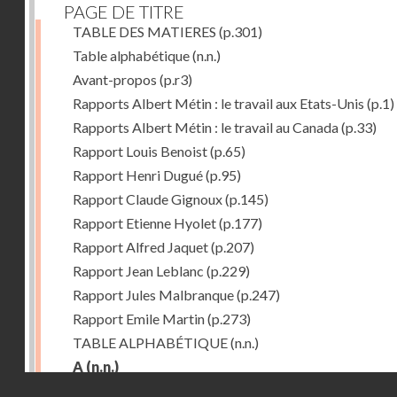
PAGE DE TITRE
TABLE DES MATIERES
(p.301)
Table alphabétique
(n.n.)
Avant-propos
(p.r3)
Rapports Albert Métin : le travail aux Etats-Unis
(p.1)
Rapports Albert Métin : le travail au Canada
(p.33)
Rapport Louis Benoist
(p.65)
Rapport Henri Dugué
(p.95)
Rapport Claude Gignoux
(p.145)
Rapport Etienne Hyolet
(p.177)
Rapport Alfred Jaquet
(p.207)
Rapport Jean Leblanc
(p.229)
Rapport Jules Malbranque
(p.247)
Rapport Emile Martin
(p.273)
TABLE ALPHABÉTIQUE
(n.n.)
A
(n.n.)
Droits réservés - CNAM
Abattoirs de Chicago
(p.r11)