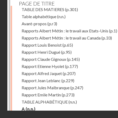
PAGE DE TITRE
TABLE DES MATIERES
(p.301)
Table alphabétique
(n.n.)
Avant-propos
(p.r3)
Rapports Albert Métin : le travail aux Etats-Unis
(p.1)
Rapports Albert Métin : le travail au Canada
(p.33)
Rapport Louis Benoist
(p.65)
Rapport Henri Dugué
(p.95)
Rapport Claude Gignoux
(p.145)
Rapport Etienne Hyolet
(p.177)
Rapport Alfred Jaquet
(p.207)
Rapport Jean Leblanc
(p.229)
Rapport Jules Malbranque
(p.247)
Rapport Emile Martin
(p.273)
TABLE ALPHABÉTIQUE
(n.n.)
A
(n.n.)
Droits réservés - CNAM
Abattoirs de Chicago
(p.r11)