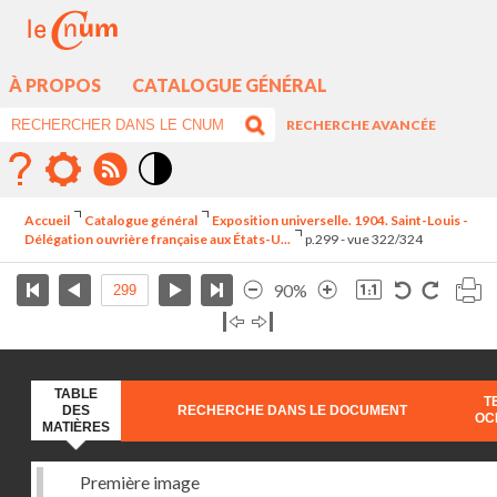
À PROPOS
CATALOGUE GÉNÉRAL
RECHERCHE AVANCÉE
Mode
contraste
Accueil
Catalogue général
Exposition universelle. 1904. Saint-Louis -
élévé
Délégation ouvrière française aux États-U...
p.299 - vue 322/324
90%
TABLE
T
DES
RECHERCHE DANS LE DOCUMENT
OC
MATIÈRES
Première image