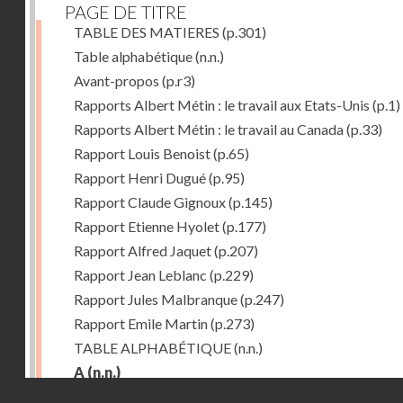
PAGE DE TITRE
TABLE DES MATIERES
(p.301)
Table alphabétique
(n.n.)
Avant-propos
(p.r3)
Rapports Albert Métin : le travail aux Etats-Unis
(p.1)
Rapports Albert Métin : le travail au Canada
(p.33)
Rapport Louis Benoist
(p.65)
Rapport Henri Dugué
(p.95)
Rapport Claude Gignoux
(p.145)
Rapport Etienne Hyolet
(p.177)
Rapport Alfred Jaquet
(p.207)
Rapport Jean Leblanc
(p.229)
Rapport Jules Malbranque
(p.247)
Rapport Emile Martin
(p.273)
TABLE ALPHABÉTIQUE
(n.n.)
A
(n.n.)
Droits réservés - CNAM
Abattoirs de Chicago
(p.r11)