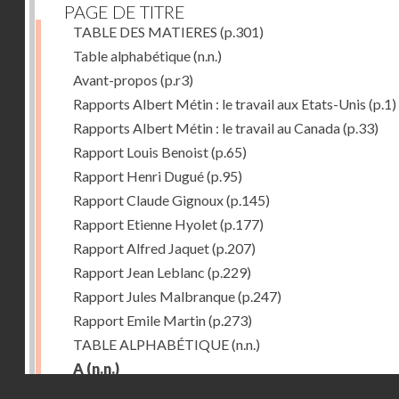
PAGE DE TITRE
TABLE DES MATIERES
(p.301)
Table alphabétique
(n.n.)
Avant-propos
(p.r3)
Rapports Albert Métin : le travail aux Etats-Unis
(p.1)
Rapports Albert Métin : le travail au Canada
(p.33)
Rapport Louis Benoist
(p.65)
Rapport Henri Dugué
(p.95)
Rapport Claude Gignoux
(p.145)
Rapport Etienne Hyolet
(p.177)
Rapport Alfred Jaquet
(p.207)
Rapport Jean Leblanc
(p.229)
Rapport Jules Malbranque
(p.247)
Rapport Emile Martin
(p.273)
TABLE ALPHABÉTIQUE
(n.n.)
A
(n.n.)
Droits réservés - CNAM
Abattoirs de Chicago
(p.r11)