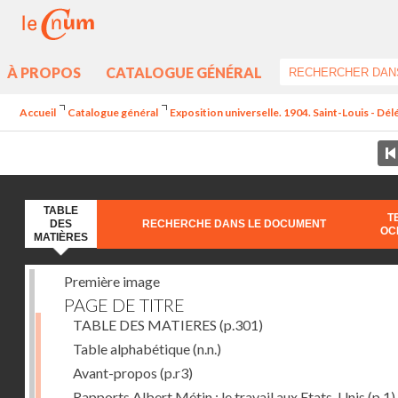
À PROPOS
CATALOGUE GÉNÉRAL
Accueil
Catalogue général
Exposition universelle. 1904. Saint-Louis - Dél
TABLE
T
DES
RECHERCHE DANS LE DOCUMENT
OC
MATIÈRES
Première image
PAGE DE TITRE
TABLE DES MATIERES
(p.301)
Table alphabétique
(n.n.)
Avant-propos
(p.r3)
Rapports Albert Métin : le travail aux Etats-Unis
(p.1)