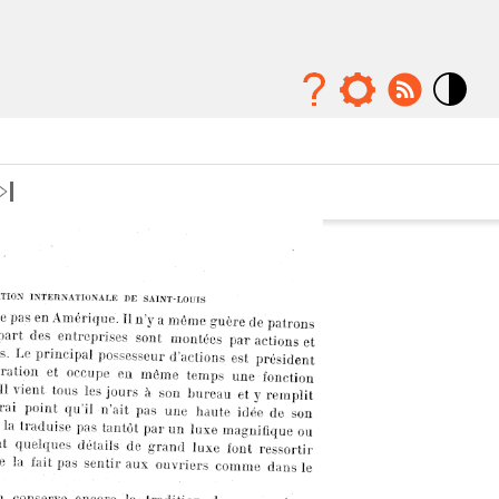
Mode
contraste
élévé