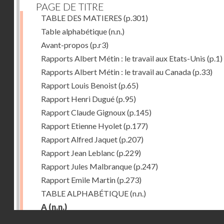
PAGE DE TITRE
TABLE DES MATIERES
(p.301)
Table alphabétique
(n.n.)
Avant-propos
(p.r3)
Rapports Albert Métin : le travail aux Etats-Unis
(p.1)
Rapports Albert Métin : le travail au Canada
(p.33)
Rapport Louis Benoist
(p.65)
Rapport Henri Dugué
(p.95)
Rapport Claude Gignoux
(p.145)
Rapport Etienne Hyolet
(p.177)
Rapport Alfred Jaquet
(p.207)
Rapport Jean Leblanc
(p.229)
Rapport Jules Malbranque
(p.247)
Rapport Emile Martin
(p.273)
TABLE ALPHABÉTIQUE
(n.n.)
A
(n.n.)
Droits réservés - CNAM
Abattoirs de Chicago
(p.r11)