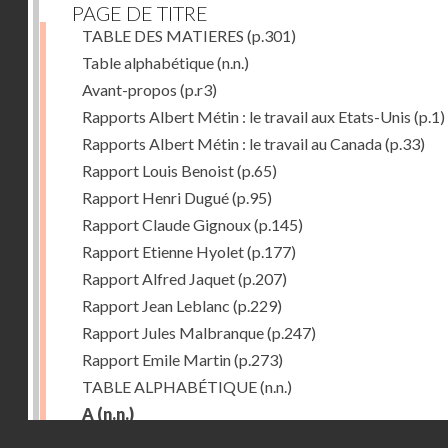
PAGE DE TITRE
TABLE DES MATIERES
(p.301)
Table alphabétique
(n.n.)
Avant-propos
(p.r3)
Rapports Albert Métin : le travail aux Etats-Unis
(p.1)
Rapports Albert Métin : le travail au Canada
(p.33)
Rapport Louis Benoist
(p.65)
Rapport Henri Dugué
(p.95)
Rapport Claude Gignoux
(p.145)
Rapport Etienne Hyolet
(p.177)
Rapport Alfred Jaquet
(p.207)
Rapport Jean Leblanc
(p.229)
Rapport Jules Malbranque
(p.247)
Rapport Emile Martin
(p.273)
TABLE ALPHABÉTIQUE
(n.n.)
A
(n.n.)
Droits réservés - CNAM
Abattoirs de Chicago
(p.r11)