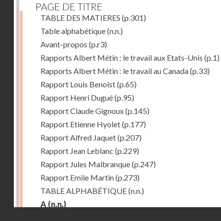
PAGE DE TITRE
TABLE DES MATIERES
(p.301)
Table alphabétique
(n.n.)
Avant-propos
(p.r3)
Rapports Albert Métin : le travail aux Etats-Unis
(p.1)
Rapports Albert Métin : le travail au Canada
(p.33)
Rapport Louis Benoist
(p.65)
Rapport Henri Dugué
(p.95)
Rapport Claude Gignoux
(p.145)
Rapport Etienne Hyolet
(p.177)
Rapport Alfred Jaquet
(p.207)
Rapport Jean Leblanc
(p.229)
Rapport Jules Malbranque
(p.247)
Rapport Emile Martin
(p.273)
TABLE ALPHABÉTIQUE
(n.n.)
A
(n.n.)
Droits réservés - CNAM
Abattoirs de Chicago
(p.r11)