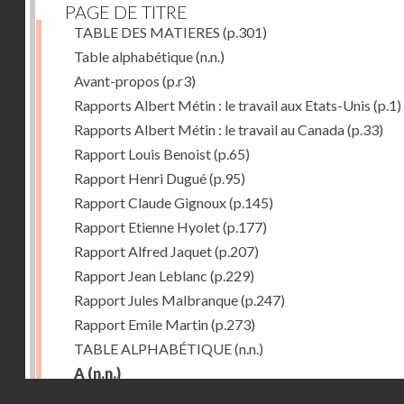
PAGE DE TITRE
TABLE DES MATIERES
(p.301)
Table alphabétique
(n.n.)
Avant-propos
(p.r3)
Rapports Albert Métin : le travail aux Etats-Unis
(p.1)
Rapports Albert Métin : le travail au Canada
(p.33)
Rapport Louis Benoist
(p.65)
Rapport Henri Dugué
(p.95)
Rapport Claude Gignoux
(p.145)
Rapport Etienne Hyolet
(p.177)
Rapport Alfred Jaquet
(p.207)
Rapport Jean Leblanc
(p.229)
Rapport Jules Malbranque
(p.247)
Rapport Emile Martin
(p.273)
TABLE ALPHABÉTIQUE
(n.n.)
A
(n.n.)
Droits réservés - CNAM
Abattoirs de Chicago
(p.r11)