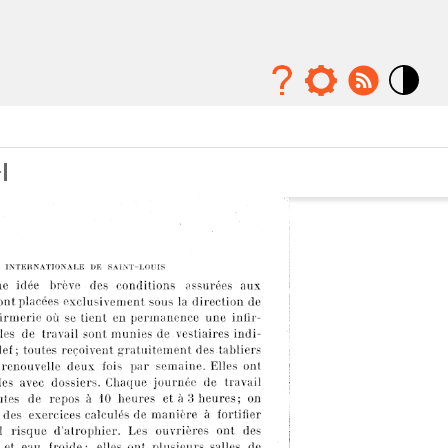
Mode
contraste
élévé