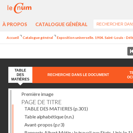
À PROPOS
CATALOGUE GÉNÉRAL
Accueil
Catalogue général
Exposition universelle. 1904. Saint-Louis - Dél
TABLE
T
DES
RECHERCHE DANS LE DOCUMENT
OC
MATIÈRES
Première image
PAGE DE TITRE
TABLE DES MATIERES
(p.301)
Table alphabétique
(n.n.)
Avant-propos
(p.r3)
Rapports Albert Métin : le travail aux Etats-Unis
(p.1)