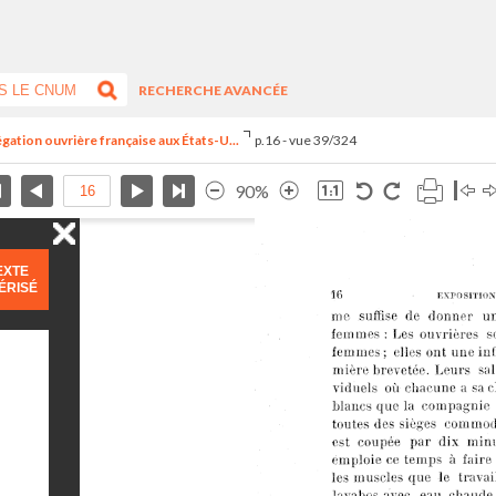
RECHERCHE AVANCÉE
égation ouvrière française aux États-U...
p.16 - vue 39/324
90%
EXTE
ÉRISÉ