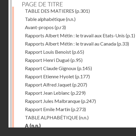
PAGE DE TITRE
TABLE DES MATIERES
(p.301)
Table alphabétique
(n.n.)
Avant-propos
(p.r3)
Rapports Albert Métin : le travail aux Etats-Unis
(p.1)
Rapports Albert Métin : le travail au Canada
(p.33)
Rapport Louis Benoist
(p.65)
Rapport Henri Dugué
(p.95)
Rapport Claude Gignoux
(p.145)
Rapport Etienne Hyolet
(p.177)
Rapport Alfred Jaquet
(p.207)
Rapport Jean Leblanc
(p.229)
Rapport Jules Malbranque
(p.247)
Rapport Emile Martin
(p.273)
TABLE ALPHABÉTIQUE
(n.n.)
A
(n.n.)
Droits réservés - CNAM
Abattoirs de Chicago
(p.r11)