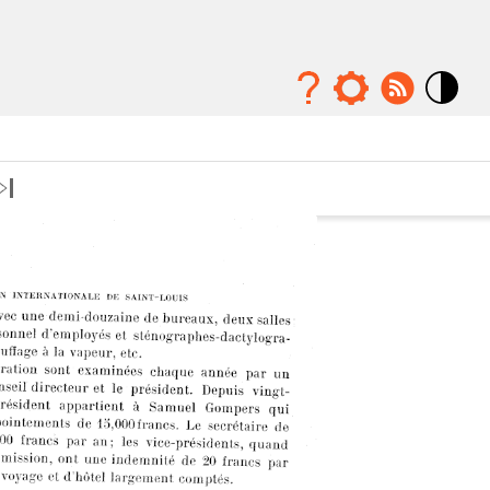
Mode
contraste
élévé