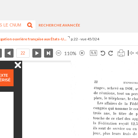
RECHERCHE AVANCÉE
égation ouvrière française aux États-U...
p.22 - vue 45/324
110%
EXTE
ÉRISÉ