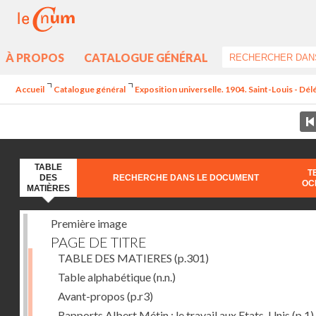
À PROPOS
CATALOGUE GÉNÉRAL
Accueil
Catalogue général
Exposition universelle. 1904. Saint-Louis - Dél
TABLE
T
DES
RECHERCHE DANS LE DOCUMENT
OC
MATIÈRES
Première image
PAGE DE TITRE
TABLE DES MATIERES
(p.301)
Table alphabétique
(n.n.)
Avant-propos
(p.r3)
Rapports Albert Métin : le travail aux Etats-Unis
(p.1)