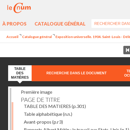
À PROPOS
CATALOGUE GÉNÉRAL
Accueil
Catalogue général
Exposition universelle. 1904. Saint-Louis - Dél
TABLE
T
DES
RECHERCHE DANS LE DOCUMENT
OC
MATIÈRES
Première image
PAGE DE TITRE
TABLE DES MATIERES
(p.301)
Table alphabétique
(n.n.)
Avant-propos
(p.r3)
Rapports Albert Métin : le travail aux Etats-Unis
(p.1)