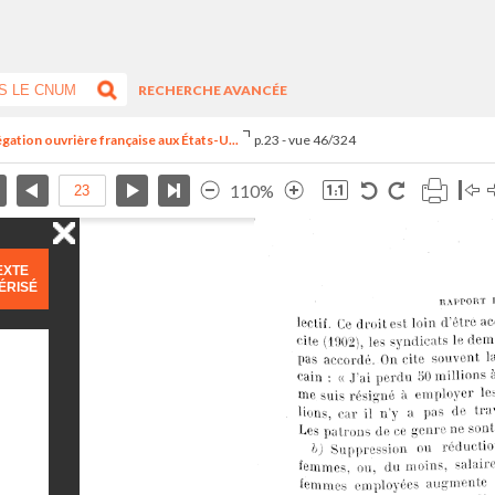
RECHERCHE AVANCÉE
égation ouvrière française aux États-U...
p.23 - vue 46/324
110%
EXTE
ÉRISÉ