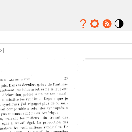
Mode
contraste
élévé