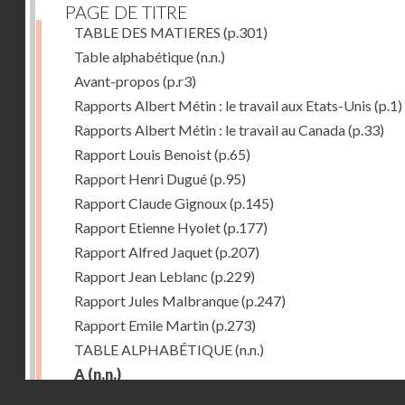
PAGE DE TITRE
TABLE DES MATIERES
(p.301)
Table alphabétique
(n.n.)
Avant-propos
(p.r3)
Rapports Albert Métin : le travail aux Etats-Unis
(p.1)
Rapports Albert Métin : le travail au Canada
(p.33)
Rapport Louis Benoist
(p.65)
Rapport Henri Dugué
(p.95)
Rapport Claude Gignoux
(p.145)
Rapport Etienne Hyolet
(p.177)
Rapport Alfred Jaquet
(p.207)
Rapport Jean Leblanc
(p.229)
Rapport Jules Malbranque
(p.247)
Rapport Emile Martin
(p.273)
TABLE ALPHABÉTIQUE
(n.n.)
A
(n.n.)
Droits réservés - CNAM
Abattoirs de Chicago
(p.r11)