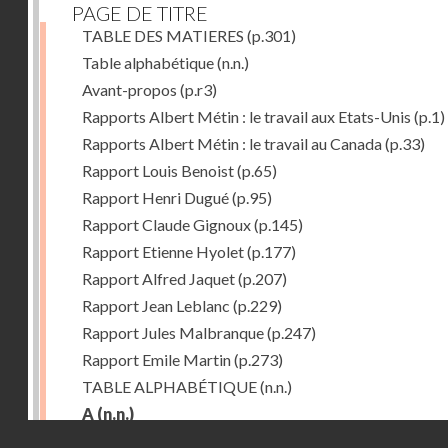
PAGE DE TITRE
TABLE DES MATIERES
(p.301)
Table alphabétique
(n.n.)
Avant-propos
(p.r3)
Rapports Albert Métin : le travail aux Etats-Unis
(p.1)
Rapports Albert Métin : le travail au Canada
(p.33)
Rapport Louis Benoist
(p.65)
Rapport Henri Dugué
(p.95)
Rapport Claude Gignoux
(p.145)
Rapport Etienne Hyolet
(p.177)
Rapport Alfred Jaquet
(p.207)
Rapport Jean Leblanc
(p.229)
Rapport Jules Malbranque
(p.247)
Rapport Emile Martin
(p.273)
TABLE ALPHABÉTIQUE
(n.n.)
A
(n.n.)
Droits réservés - CNAM
Abattoirs de Chicago
(p.r11)