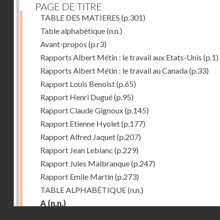
PAGE DE TITRE
TABLE DES MATIERES
(p.301)
Table alphabétique
(n.n.)
Avant-propos
(p.r3)
Rapports Albert Métin : le travail aux Etats-Unis
(p.1)
Rapports Albert Métin : le travail au Canada
(p.33)
Rapport Louis Benoist
(p.65)
Rapport Henri Dugué
(p.95)
Rapport Claude Gignoux
(p.145)
Rapport Etienne Hyolet
(p.177)
Rapport Alfred Jaquet
(p.207)
Rapport Jean Leblanc
(p.229)
Rapport Jules Malbranque
(p.247)
Rapport Emile Martin
(p.273)
TABLE ALPHABÉTIQUE
(n.n.)
A
(n.n.)
Droits réservés - CNAM
Abattoirs de Chicago
(p.r11)