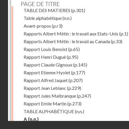
PAGE DE TITRE
TABLE DES MATIERES
(p.301)
Table alphabétique
(n.n.)
Avant-propos
(p.r3)
Rapports Albert Métin : le travail aux Etats-Unis
(p.1)
Rapports Albert Métin : le travail au Canada
(p.33)
Rapport Louis Benoist
(p.65)
Rapport Henri Dugué
(p.95)
Rapport Claude Gignoux
(p.145)
Rapport Etienne Hyolet
(p.177)
Rapport Alfred Jaquet
(p.207)
Rapport Jean Leblanc
(p.229)
Rapport Jules Malbranque
(p.247)
Rapport Emile Martin
(p.273)
TABLE ALPHABÉTIQUE
(n.n.)
A
(n.n.)
Droits réservés - CNAM
Abattoirs de Chicago
(p.r11)