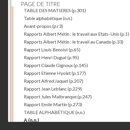
PAGE DE TITRE
TABLE DES MATIERES
(p.301)
Table alphabétique
(n.n.)
Avant-propos
(p.r3)
Rapports Albert Métin : le travail aux Etats-Unis
(p.1)
Rapports Albert Métin : le travail au Canada
(p.33)
Rapport Louis Benoist
(p.65)
Rapport Henri Dugué
(p.95)
Rapport Claude Gignoux
(p.145)
Rapport Etienne Hyolet
(p.177)
Rapport Alfred Jaquet
(p.207)
Rapport Jean Leblanc
(p.229)
Rapport Jules Malbranque
(p.247)
Rapport Emile Martin
(p.273)
TABLE ALPHABÉTIQUE
(n.n.)
A
(n.n.)
Droits réservés - CNAM
Abattoirs de Chicago
(p.r11)