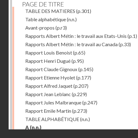
PAGE DE TITRE
TABLE DES MATIERES
(p.301)
Table alphabétique
(n.n.)
Avant-propos
(p.r3)
Rapports Albert Métin : le travail aux Etats-Unis
(p.1)
Rapports Albert Métin : le travail au Canada
(p.33)
Rapport Louis Benoist
(p.65)
Rapport Henri Dugué
(p.95)
Rapport Claude Gignoux
(p.145)
Rapport Etienne Hyolet
(p.177)
Rapport Alfred Jaquet
(p.207)
Rapport Jean Leblanc
(p.229)
Rapport Jules Malbranque
(p.247)
Rapport Emile Martin
(p.273)
TABLE ALPHABÉTIQUE
(n.n.)
A
(n.n.)
Droits réservés - CNAM
Abattoirs de Chicago
(p.r11)