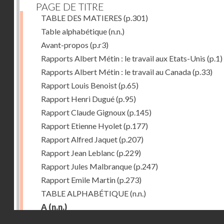
PAGE DE TITRE
TABLE DES MATIERES
(p.301)
Table alphabétique
(n.n.)
Avant-propos
(p.r3)
Rapports Albert Métin : le travail aux Etats-Unis
(p.1)
Rapports Albert Métin : le travail au Canada
(p.33)
Rapport Louis Benoist
(p.65)
Rapport Henri Dugué
(p.95)
Rapport Claude Gignoux
(p.145)
Rapport Etienne Hyolet
(p.177)
Rapport Alfred Jaquet
(p.207)
Rapport Jean Leblanc
(p.229)
Rapport Jules Malbranque
(p.247)
Rapport Emile Martin
(p.273)
TABLE ALPHABÉTIQUE
(n.n.)
A
(n.n.)
Droits réservés - CNAM
Abattoirs de Chicago
(p.r11)