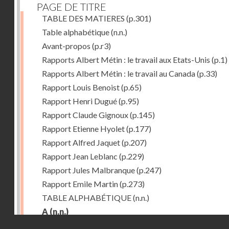
PAGE DE TITRE
TABLE DES MATIERES
(p.301)
Table alphabétique
(n.n.)
Avant-propos
(p.r3)
Rapports Albert Métin : le travail aux Etats-Unis
(p.1)
Rapports Albert Métin : le travail au Canada
(p.33)
Rapport Louis Benoist
(p.65)
Rapport Henri Dugué
(p.95)
Rapport Claude Gignoux
(p.145)
Rapport Etienne Hyolet
(p.177)
Rapport Alfred Jaquet
(p.207)
Rapport Jean Leblanc
(p.229)
Rapport Jules Malbranque
(p.247)
Rapport Emile Martin
(p.273)
TABLE ALPHABÉTIQUE
(n.n.)
A
(n.n.)
Droits réservés - CNAM
Abattoirs de Chicago
(p.r11)