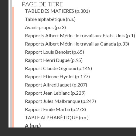
PAGE DE TITRE
TABLE DES MATIERES
(p.301)
Table alphabétique
(n.n.)
Avant-propos
(p.r3)
Rapports Albert Métin : le travail aux Etats-Unis
(p.1)
Rapports Albert Métin : le travail au Canada
(p.33)
Rapport Louis Benoist
(p.65)
Rapport Henri Dugué
(p.95)
Rapport Claude Gignoux
(p.145)
Rapport Etienne Hyolet
(p.177)
Rapport Alfred Jaquet
(p.207)
Rapport Jean Leblanc
(p.229)
Rapport Jules Malbranque
(p.247)
Rapport Emile Martin
(p.273)
TABLE ALPHABÉTIQUE
(n.n.)
A
(n.n.)
Droits réservés - CNAM
Abattoirs de Chicago
(p.r11)