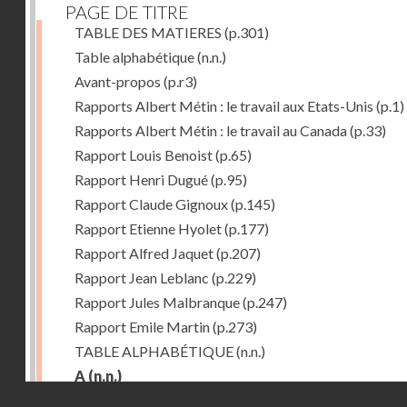
PAGE DE TITRE
TABLE DES MATIERES
(p.301)
Table alphabétique
(n.n.)
Avant-propos
(p.r3)
Rapports Albert Métin : le travail aux Etats-Unis
(p.1)
Rapports Albert Métin : le travail au Canada
(p.33)
Rapport Louis Benoist
(p.65)
Rapport Henri Dugué
(p.95)
Rapport Claude Gignoux
(p.145)
Rapport Etienne Hyolet
(p.177)
Rapport Alfred Jaquet
(p.207)
Rapport Jean Leblanc
(p.229)
Rapport Jules Malbranque
(p.247)
Rapport Emile Martin
(p.273)
TABLE ALPHABÉTIQUE
(n.n.)
A
(n.n.)
Droits réservés - CNAM
Abattoirs de Chicago
(p.r11)