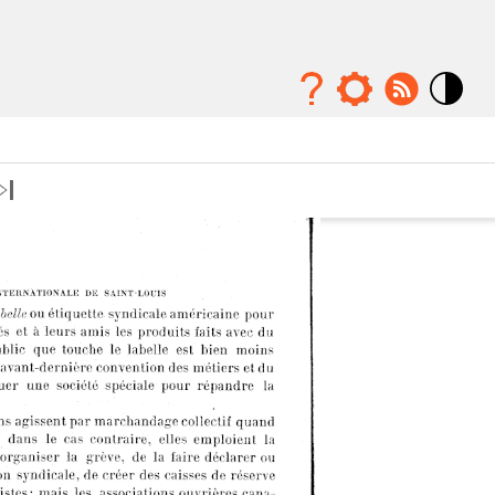
Mode
contraste
élévé