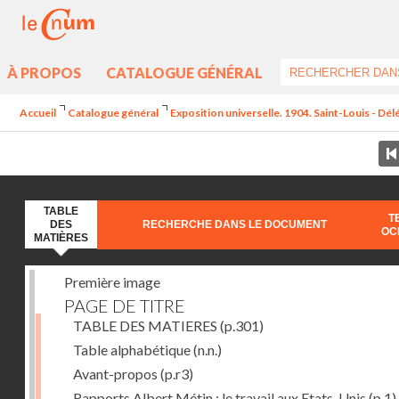
À PROPOS
CATALOGUE GÉNÉRAL
Accueil
Catalogue général
Exposition universelle. 1904. Saint-Louis - Dél
TABLE
T
DES
RECHERCHE DANS LE DOCUMENT
OC
MATIÈRES
Première image
PAGE DE TITRE
TABLE DES MATIERES
(p.301)
Table alphabétique
(n.n.)
Avant-propos
(p.r3)
Rapports Albert Métin : le travail aux Etats-Unis
(p.1)