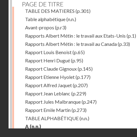
PAGE DE TITRE
TABLE DES MATIERES
(p.301)
Table alphabétique
(n.n.)
Avant-propos
(p.r3)
Rapports Albert Métin : le travail aux Etats-Unis
(p.1)
Rapports Albert Métin : le travail au Canada
(p.33)
Rapport Louis Benoist
(p.65)
Rapport Henri Dugué
(p.95)
Rapport Claude Gignoux
(p.145)
Rapport Etienne Hyolet
(p.177)
Rapport Alfred Jaquet
(p.207)
Rapport Jean Leblanc
(p.229)
Rapport Jules Malbranque
(p.247)
Rapport Emile Martin
(p.273)
TABLE ALPHABÉTIQUE
(n.n.)
A
(n.n.)
Droits réservés - CNAM
Abattoirs de Chicago
(p.r11)