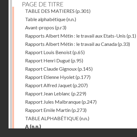
PAGE DE TITRE
TABLE DES MATIERES
(p.301)
Table alphabétique
(n.n.)
Avant-propos
(p.r3)
Rapports Albert Métin : le travail aux Etats-Unis
(p.1)
Rapports Albert Métin : le travail au Canada
(p.33)
Rapport Louis Benoist
(p.65)
Rapport Henri Dugué
(p.95)
Rapport Claude Gignoux
(p.145)
Rapport Etienne Hyolet
(p.177)
Rapport Alfred Jaquet
(p.207)
Rapport Jean Leblanc
(p.229)
Rapport Jules Malbranque
(p.247)
Rapport Emile Martin
(p.273)
TABLE ALPHABÉTIQUE
(n.n.)
A
(n.n.)
Droits réservés - CNAM
Abattoirs de Chicago
(p.r11)