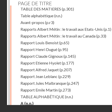
PAGE DE TITRE
TABLE DES MATIERES
(p.301)
Table alphabétique
(n.n.)
Avant-propos
(p.r3)
Rapports Albert Métin : le travail aux Etats-Unis
(p.1)
Rapports Albert Métin : le travail au Canada
(p.33)
Rapport Louis Benoist
(p.65)
Rapport Henri Dugué
(p.95)
Rapport Claude Gignoux
(p.145)
Rapport Etienne Hyolet
(p.177)
Rapport Alfred Jaquet
(p.207)
Rapport Jean Leblanc
(p.229)
Rapport Jules Malbranque
(p.247)
Rapport Emile Martin
(p.273)
TABLE ALPHABÉTIQUE
(n.n.)
A
(n.n.)
Droits réservés - CNAM
Abattoirs de Chicago
(p.r11)