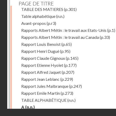
PAGE DE TITRE
TABLE DES MATIERES
(p.301)
Table alphabétique
(n.n.)
Avant-propos
(p.r3)
Rapports Albert Métin : le travail aux Etats-Unis
(p.1)
Rapports Albert Métin : le travail au Canada
(p.33)
Rapport Louis Benoist
(p.65)
Rapport Henri Dugué
(p.95)
Rapport Claude Gignoux
(p.145)
Rapport Etienne Hyolet
(p.177)
Rapport Alfred Jaquet
(p.207)
Rapport Jean Leblanc
(p.229)
Rapport Jules Malbranque
(p.247)
Rapport Emile Martin
(p.273)
TABLE ALPHABÉTIQUE
(n.n.)
A
(n.n.)
Droits réservés - CNAM
Abattoirs de Chicago
(p.r11)