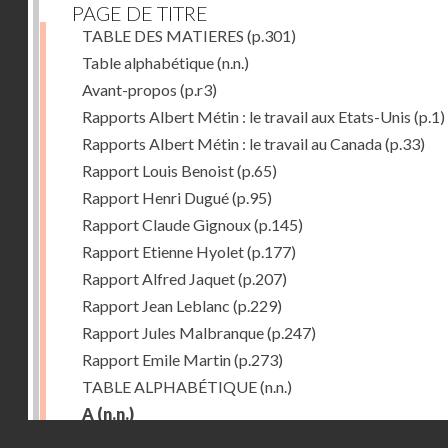
PAGE DE TITRE
TABLE DES MATIERES
(p.301)
Table alphabétique
(n.n.)
Avant-propos
(p.r3)
Rapports Albert Métin : le travail aux Etats-Unis
(p.1)
Rapports Albert Métin : le travail au Canada
(p.33)
Rapport Louis Benoist
(p.65)
Rapport Henri Dugué
(p.95)
Rapport Claude Gignoux
(p.145)
Rapport Etienne Hyolet
(p.177)
Rapport Alfred Jaquet
(p.207)
Rapport Jean Leblanc
(p.229)
Rapport Jules Malbranque
(p.247)
Rapport Emile Martin
(p.273)
TABLE ALPHABÉTIQUE
(n.n.)
A
(n.n.)
Droits réservés - CNAM
Abattoirs de Chicago
(p.r11)