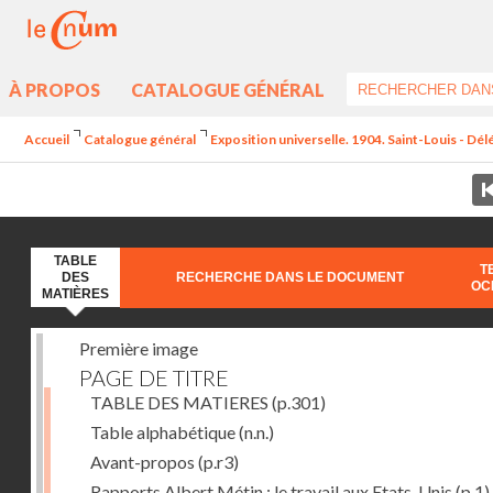
À PROPOS
CATALOGUE GÉNÉRAL
Accueil
Catalogue général
Exposition universelle. 1904. Saint-Louis - Dél
TABLE
T
DES
RECHERCHE DANS LE DOCUMENT
OC
MATIÈRES
Première image
PAGE DE TITRE
TABLE DES MATIERES
(p.301)
Table alphabétique
(n.n.)
Avant-propos
(p.r3)
Rapports Albert Métin : le travail aux Etats-Unis
(p.1)