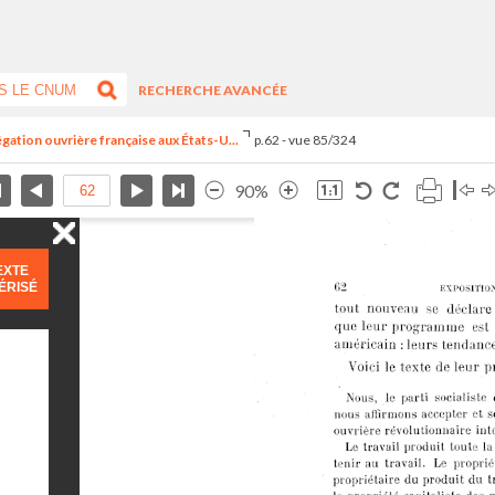
RECHERCHE AVANCÉE
égation ouvrière française aux États-U...
p.62 - vue 85/324
90%
EXTE
ÉRISÉ