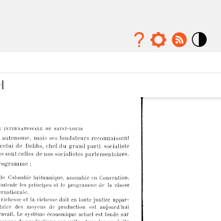
Mode
contraste
élévé