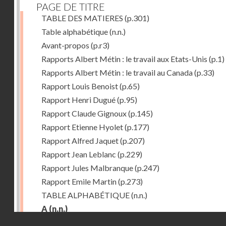
PAGE DE TITRE
TABLE DES MATIERES
(p.301)
Table alphabétique
(n.n.)
Avant-propos
(p.r3)
Rapports Albert Métin : le travail aux Etats-Unis
(p.1)
Rapports Albert Métin : le travail au Canada
(p.33)
Rapport Louis Benoist
(p.65)
Rapport Henri Dugué
(p.95)
Rapport Claude Gignoux
(p.145)
Rapport Etienne Hyolet
(p.177)
Rapport Alfred Jaquet
(p.207)
Rapport Jean Leblanc
(p.229)
Rapport Jules Malbranque
(p.247)
Rapport Emile Martin
(p.273)
TABLE ALPHABÉTIQUE
(n.n.)
A
(n.n.)
Droits réservés - CNAM
Abattoirs de Chicago
(p.r11)