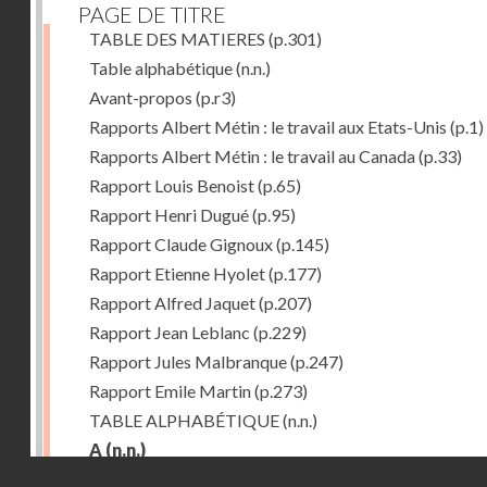
PAGE DE TITRE
TABLE DES MATIERES
(p.301)
Table alphabétique
(n.n.)
Avant-propos
(p.r3)
Rapports Albert Métin : le travail aux Etats-Unis
(p.1)
Rapports Albert Métin : le travail au Canada
(p.33)
Rapport Louis Benoist
(p.65)
Rapport Henri Dugué
(p.95)
Rapport Claude Gignoux
(p.145)
Rapport Etienne Hyolet
(p.177)
Rapport Alfred Jaquet
(p.207)
Rapport Jean Leblanc
(p.229)
Rapport Jules Malbranque
(p.247)
Rapport Emile Martin
(p.273)
TABLE ALPHABÉTIQUE
(n.n.)
A
(n.n.)
Droits réservés - CNAM
Abattoirs de Chicago
(p.r11)