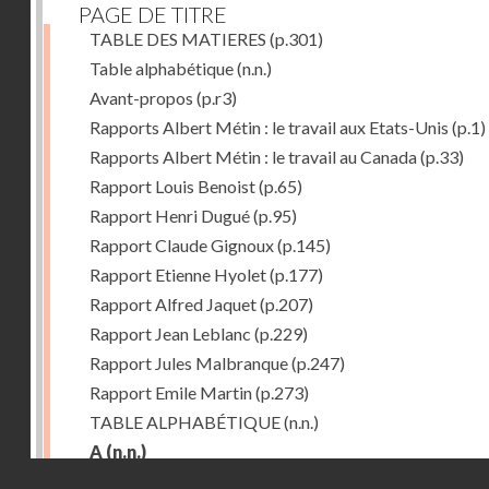
PAGE DE TITRE
TABLE DES MATIERES
(p.301)
Table alphabétique
(n.n.)
Avant-propos
(p.r3)
Rapports Albert Métin : le travail aux Etats-Unis
(p.1)
Rapports Albert Métin : le travail au Canada
(p.33)
Rapport Louis Benoist
(p.65)
Rapport Henri Dugué
(p.95)
Rapport Claude Gignoux
(p.145)
Rapport Etienne Hyolet
(p.177)
Rapport Alfred Jaquet
(p.207)
Rapport Jean Leblanc
(p.229)
Rapport Jules Malbranque
(p.247)
Rapport Emile Martin
(p.273)
TABLE ALPHABÉTIQUE
(n.n.)
A
(n.n.)
Droits réservés - CNAM
Abattoirs de Chicago
(p.r11)