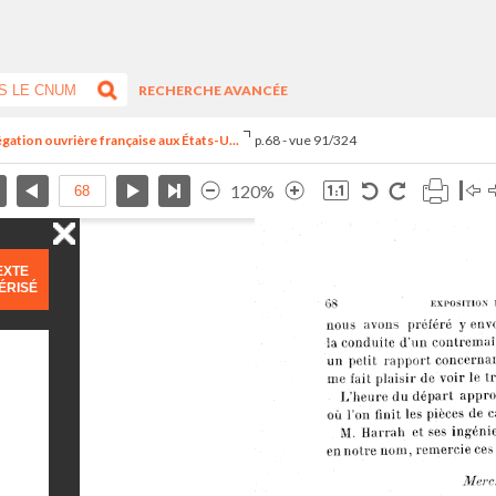
RECHERCHE AVANCÉE
égation ouvrière française aux États-U...
p.68 - vue 91/324
120%
EXTE
ÉRISÉ