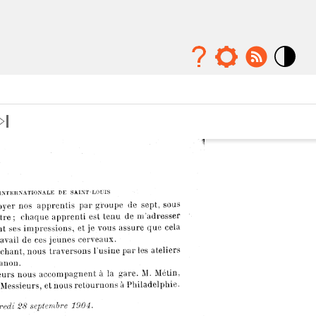
Mode
contraste
élévé