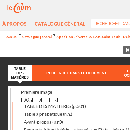
À PROPOS
CATALOGUE GÉNÉRAL
Accueil
Catalogue général
Exposition universelle. 1904. Saint-Louis - Dél
TABLE
T
DES
RECHERCHE DANS LE DOCUMENT
OC
MATIÈRES
Première image
PAGE DE TITRE
TABLE DES MATIERES
(p.301)
Table alphabétique
(n.n.)
Avant-propos
(p.r3)
Rapports Albert Métin : le travail aux Etats-Unis
(p.1)