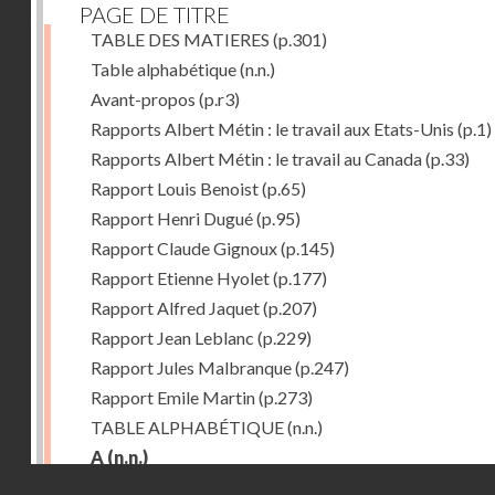
PAGE DE TITRE
TABLE DES MATIERES
(p.301)
Table alphabétique
(n.n.)
Avant-propos
(p.r3)
Rapports Albert Métin : le travail aux Etats-Unis
(p.1)
Rapports Albert Métin : le travail au Canada
(p.33)
Rapport Louis Benoist
(p.65)
Rapport Henri Dugué
(p.95)
Rapport Claude Gignoux
(p.145)
Rapport Etienne Hyolet
(p.177)
Rapport Alfred Jaquet
(p.207)
Rapport Jean Leblanc
(p.229)
Rapport Jules Malbranque
(p.247)
Rapport Emile Martin
(p.273)
TABLE ALPHABÉTIQUE
(n.n.)
A
(n.n.)
Droits réservés - CNAM
Abattoirs de Chicago
(p.r11)