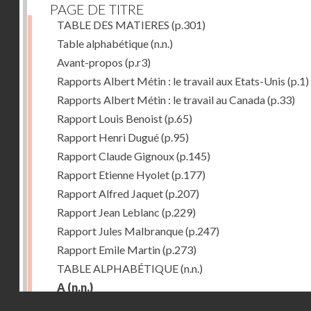
PAGE DE TITRE
TABLE DES MATIERES
(p.301)
Table alphabétique
(n.n.)
Avant-propos
(p.r3)
Rapports Albert Métin : le travail aux Etats-Unis
(p.1)
Rapports Albert Métin : le travail au Canada
(p.33)
Rapport Louis Benoist
(p.65)
Rapport Henri Dugué
(p.95)
Rapport Claude Gignoux
(p.145)
Rapport Etienne Hyolet
(p.177)
Rapport Alfred Jaquet
(p.207)
Rapport Jean Leblanc
(p.229)
Rapport Jules Malbranque
(p.247)
Rapport Emile Martin
(p.273)
TABLE ALPHABÉTIQUE
(n.n.)
A
(n.n.)
Droits réservés - CNAM
Abattoirs de Chicago
(p.r11)