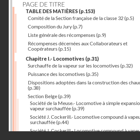
PAGE DE TITRE
TABLE DES MATIÈRES
(p.153)
Comité de la Section française de la classe 32
(p.5)
Composition du Jury
(p.7)
Liste générale des récompenses
(p.9)
Récompenses décernées aux Collaborateurs et
Coopérateurs
(p.15)
Chapitre I.- Locomotives
(p.31)
Surchauffe de la vapeur sur les locomotives
(p.32)
Puissance des locomotives
(p.35)
Dispositions adoptées dans la construction des chau
(p.38)
Section Belge
(p.39)
Société de la Meuse.- Locomotive à simple expansio
vapeur surchauffée
(p.39)
Société J. Cockerill.- Locomotive compound à vape
surchauffée
(p.44)
Société J. Cockerill.- Locomotive compound à vape
Droits réservés - CNAM
saturée
(p.50)