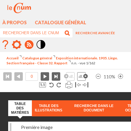
À PROPOS
CATALOGUE GÉNÉRAL
RECHERCHE AVANCÉE
Mode
contraste
Accueil
Catalogue général
Exposition internationale. 1905. Liège.
élévé
Section française - Classe 32. Rapport
n.n. - vue 1/162
110%
TABLE
TABLE DES
RECHERCHE DANS LE
T
DES
ILLUSTRATIONS
DOCUMENT
OC
MATIÈRES
Première image