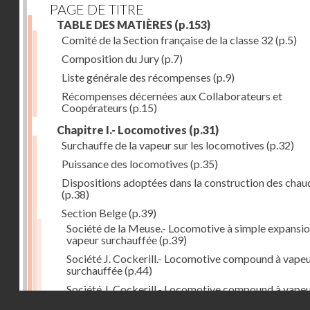
PAGE DE TITRE
TABLE DES MATIÈRES
(p.153)
Comité de la Section française de la classe 32
(p.5)
Composition du Jury
(p.7)
Liste générale des récompenses
(p.9)
Récompenses décernées aux Collaborateurs et
Coopérateurs
(p.15)
Chapitre I.- Locomotives
(p.31)
Surchauffe de la vapeur sur les locomotives
(p.32)
Puissance des locomotives
(p.35)
Dispositions adoptées dans la construction des chau
(p.38)
Section Belge
(p.39)
Société de la Meuse.- Locomotive à simple expansio
vapeur surchauffée
(p.39)
Société J. Cockerill.- Locomotive compound à vape
surchauffée
(p.44)
Société J. Cockerill.- Locomotive compound à vape
Droits réservés - CNAM
saturée
(p.50)